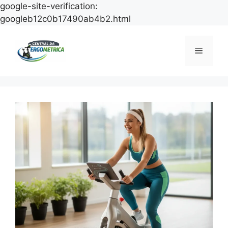
google-site-verification:
Pular
googleb12c0b17490ab4b2.html
para
o
Menu
conteúdo