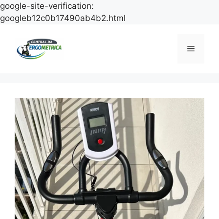
google-site-verification:
Pular
googleb12c0b17490ab4b2.html
para
o
Menu
conteúdo