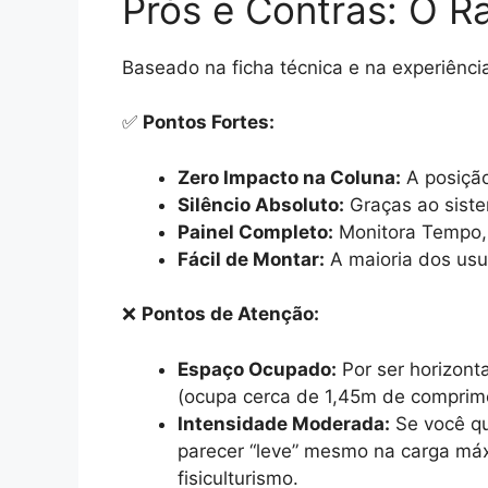
Prós e Contras: O R
Baseado na ficha técnica e na experiênci
✅
Pontos Fortes:
Zero Impacto na Coluna:
A posição
Silêncio Absoluto:
Graças ao siste
Painel Completo:
Monitora Tempo, 
Fácil de Montar:
A maioria dos usuá
❌
Pontos de Atenção:
Espaço Ocupado:
Por ser horizont
(ocupa cerca de 1,45m de comprime
Intensidade Moderada:
Se você qu
parecer “leve” mesmo na carga máx
fisiculturismo.