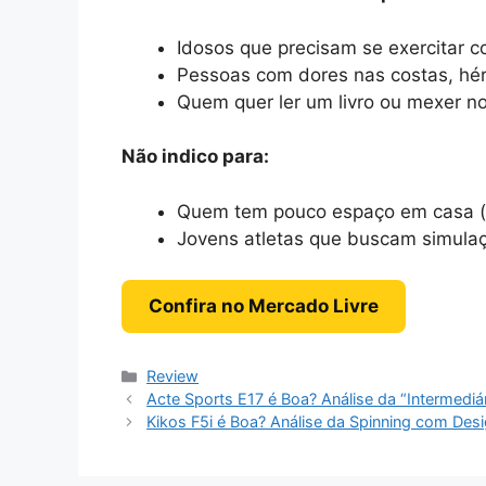
Idosos que precisam se exercitar c
Pessoas com dores nas costas, hér
Quem quer ler um livro ou mexer n
Não indico para:
Quem tem pouco espaço em casa (
Jovens atletas que buscam simulaçã
Confira no Mercado Livre
Categorias
Review
Acte Sports E17 é Boa? Análise da “Intermediá
Kikos F5i é Boa? Análise da Spinning com De