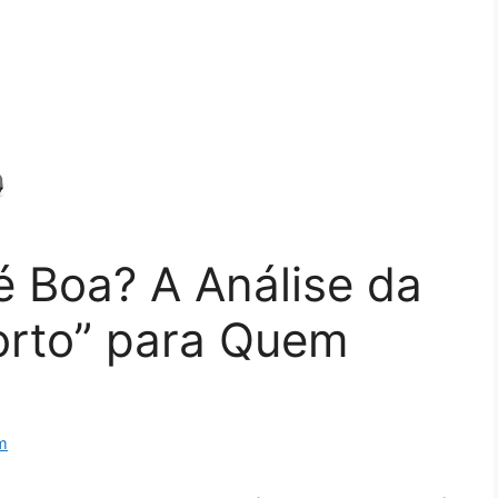
é Boa? A Análise da
orto” para Quem
m