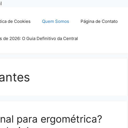
Pular
l
para
o
tica de Cookies
Quem Somos
Página de Contato
conteúdo
s de 2026: O Guia Definitivo da Central
iantes
nal para ergométrica?